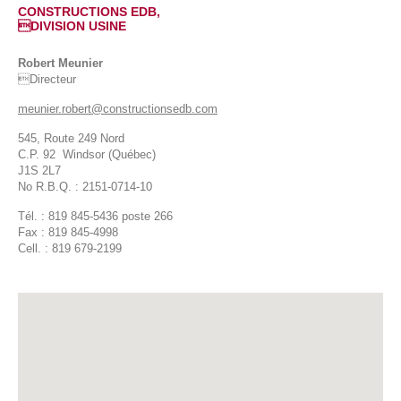
CONSTRUCTIONS EDB,
DIVISION USINE
Robert Meunier
Directeur
meunier.robert@constructionsedb.com
545, Route 249 Nord
C.P. 92 Windsor (Québec)
J1S 2L7
No R.B.Q. : 2151-0714-10
Tél. : 819 845-5436 poste 266
Fax : 819 845-4998
Cell. : 819 679-2199